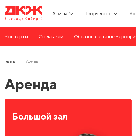
Афиша
Творчество
Ар
Концерты
Спектакли
Образовательные меропри
Главная
Аренда
Аренда
Большой зал