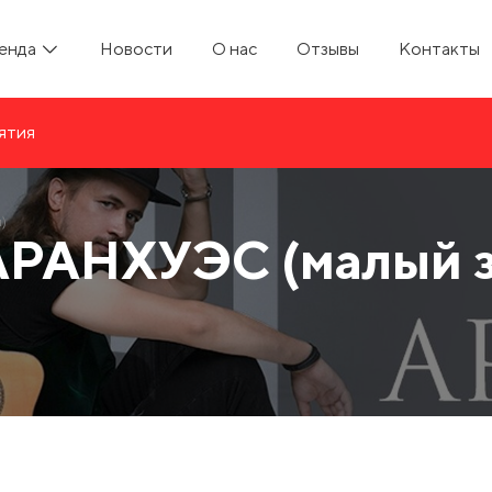
енда
Новости
О нас
Отзывы
Контакты
ятия
)
РАНХУЭС (малый з