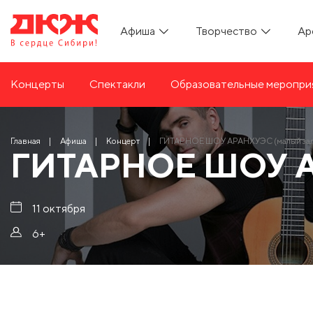
Афиша
Творчество
Ар
Концерты
Спектакли
Образовательные меропри
Главная
Афиша
Концерт
ГИТАРНОЕ ШОУ АРАНХУЭС (малый зал
ГИТАРНОЕ ШОУ А
11 октября
6+