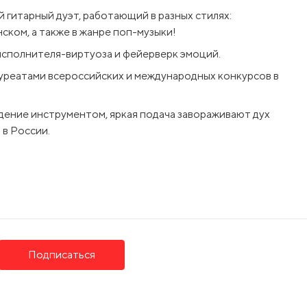
 гитарный дуэт, работающий в разных стилях:
ском, а также в жанре поп-музыки!
 исполнителя-виртуоза и фейерверк эмоций.
реатами всероссийских и международных конкурсов в
дение инструментом, яркая подача завораживают дух
 в России.
ение полета и полной свободы — всё это рождается,
рограмме концерта испанские мотивы соседствуют с
гись автомобиля» с главной темой из «Пиратов
со стремлением и страстью.
ранность и потрясающая энергетика — всё это Шоу
Подписаться
с Duo Aranjuez!
евна