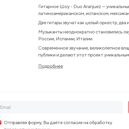
Гитарное Шоу - Duo Aranjuez — уникальный
латиноамериканском, испанском, мексикан
Две гитары звучат как целый оркестр, два
Музыканты неоднократно становились лау
России, Испании, Италии.
Современное звучание, великолепное вла
публики и делают этот проект уникальным
Глубина, любовь, экспрессия, огонь, ощущ
Подробнее
когда умелые пальцы касаются струн. В п
греческими и кавказскими, вальс из «Бере
Карибского моря», нежность и романтика 
Впечатляющее мастерство, идеальная сыг
Аранхуэс.
Почувствуй дыхание живой музыки вместе 
Отправляя форму, Вы даёте согласие на обработку
Организатор:
ИП Джапаридзе Ирина Юрь