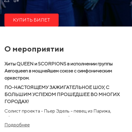
6+
КУПИТЬ БИЛЕТ
О мероприятии
Хиты QUEEN и SCORPIONS в исполнении группы
Аeroqueen в мощнейшем союзе c симфоническим
оркестром.
ПО-НАСТОЯЩЕМУ ЗАЖИГАТЕЛЬНОЕ ШОУ, С
БОЛЬШИМ УСПЕХОМ ПРОШЕДШЕЕ ВО МНОГИХ
ГОРОДАХ!
Солист проекта - Пьер Эдель – певец из Парижа,
обладатель уникального тембра и диапазона. Его
Подробнее
громкие выступления на ТВ-шоу ”The Voice” и “X-Factor”