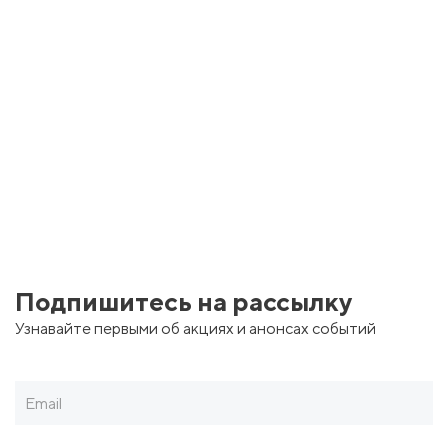
Организатор мероприятия: ООО "Горизонт Арт"
ИНН/ОГРН: 6670529714/1256600023998
Юридический адрес: 620137, г. Екатеринбург, ул.
Советская, д. 51, кв. 25
Подпишитесь на рассылку
Узнавайте первыми об акциях и анонсах событий