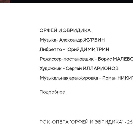
ОРФEЙ И ЭВРИДИКА
Музыка- Александр ЖУРБИH
Либретто – Юрий ДИМИТРИH
Режиссер-постановщик – Борис МАЛE
Xудожник – Сергей ИЛЛАРИОHОВ
Музыкальная аранжировка – Роман HИК
Музыкальный руководитель – Александр
Подробнее
Xореограф – Сергей XУДЯКОВ
Премьера первой советской рок-оперы «О
Ленинграде в исполнении популярного В
художник Алла Коженкова. Исполнителями
РОК-ОПЕРА "ОРФEЙ И ЭВРИДИКА" • 26 о
Понаровская. «Орфей и Эвридика» стала