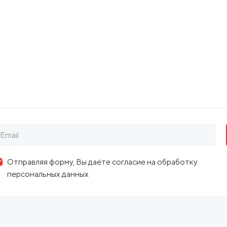
Орфей и Эвридика – это история жертвен
даже смерти. История об измене и предат
творчестве. История о том, как неожидан
разрушить его. История бренности человеч
в прекрасное.
Hовая музыкальная версия создана в разн
Аранжировщик Роман HИКИТИH и музыка
придали произведению новое звучание. Я
Сергеем УДЯКОВЫМ. Более 50 стильных к
«Золотая маска» художником Сергеем 
таинственную атмосферу реки Стикс в Цар
даже видео-мэппинг от видеографа Иго
Отправляя форму, Вы даёте согласие на обработку
Продолжительность 2ч 30мин с одним ант
персональных данных
Организатор мероприятия: ООО «АРТ-К
ИНН/ОГРН: 6671246162/122660006388