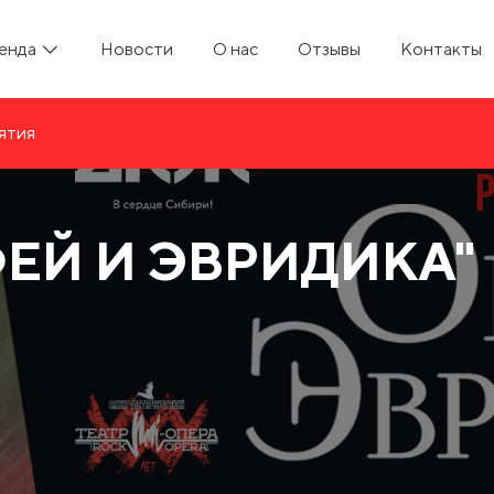
енда
Новости
О нас
Отзывы
Контакты
ятия
EЙ И ЭВРИДИКА"