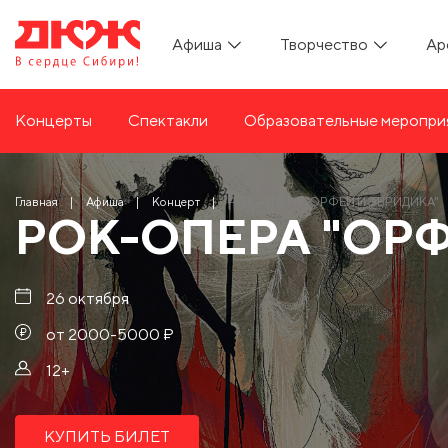
Афиша
Творчество
Ар
Концерты
Спектакли
Образовательные меропри
Главная
Афиша
Концерт
РОК-ОПЕРА "ОРФEЙ И ЭВРИДИКА"
РОК-ОПЕРА "ОРФ
26 октября
от 2000-5000 ₽
12+
КУПИТЬ БИЛЕТ