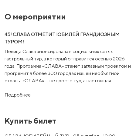
О мероприятии
45! СЛАВА ОТМЕТИТ ЮБИЛЕЙ ГРАНДИОЗНЫМ
ТУРОМ!
Певица Слава анонсировала в социальных сетях
гастрольный тур, в который отправится осенью 2026
года. Программа «СЛАВА» станет заглавным проектом и
прогремит в более 300 городах нашей необъятной
страны. «СЛАВА» — не просто тур, а настоящая
музыкальная биографическая книга, посвящённая 25-
Подробнее
летию артистки на сцене. За это время коллекция
наград певицы пополнилась престижными
музыкальными наградами: 11 премий «Золотой
граммофон», 6 наград «Песня года», 6 грифов «Шансон
Купить билет
года», 4 премии от RU.TV и МУЗ-ТВ и др. Все
композиция стали «зеркалом» нашего времени, оставив