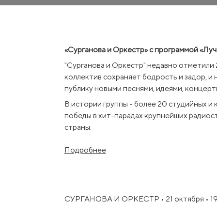
«Сурганова и Оркестр» с программой «Луч
"Сурганова и Оркестр" недавно отметили 
коллектив сохраняет бодрость и задор, и
публику новыми песнями, идеями, концер
В истории группы - более 20 студийных и
победы в хит-парадах крупнейших радиост
страны.
"Сурганова и Оркестр" по праву упоминают
Подробнее
честные выступления ежегодно принимают
центры России, и самые отдаленные уголк
Ни на кого не похожие, но узнаваемые с п
самых гастролирующих коллективов в стра
СУРГАНОВА И ОРКЕСТР • 21 октября • 1
Калининграда. Ведущие фестивалей окрес
группой», а критики до сих пор пытаются 