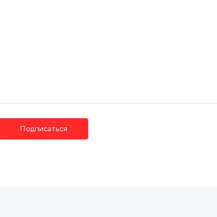
, ул. Каменская, д. 7, офис 503
Подписаться