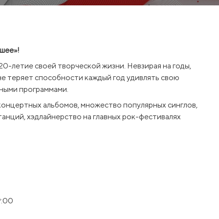
шее»!
20-летие своей творческой жизни. Невзирая на годы,
 не теряет способности каждый год удивлять свою
тными программами.
 концертных альбомов, множество популярных синглов,
анций, хэдлайнерство на главных рок-фестивалях
ся среди лучших live-групп: их неизменно живые и
 и столичные площадки, и крупнейшие областные
и нашей страны.
ервой ноты, «Сурганова и Оркестр» являются одним из
не с географией выступлений от Дальнего Востока до
9:00
тили «Сурганову и Оркестр» «самой солнечной
разгадать феномен их музыки.