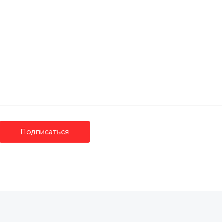
 д 8 к 1, кв 30
Подписаться