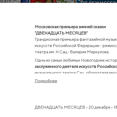
Московская премьера зимней сказки
"ДВЕНАДЦАТЬ МЕСЯЦЕВ"
Грандиозная премьера фантазийной музыка
искусств Российской Федерации - режис
театра им. Н.Сац- Валерия Меркулова.
Одна из самых любимых Новогодних истор
заслуженного деятеля искусств Российск
музыкального театра Сац, обладателя мно
Подробнее
Полный волшебного очарования заснеженн
откроется занавес.
В этом мире чудес, у новогоднего костра 
месяцев, которые помогут ей в трудную м
ДВЕНАДЦАТЬ МЕСЯЦЕВ • 20 декабря • 1
И вот среди снегов расцветают подснежни
счастливый поворот. Ни богатство, ни вл