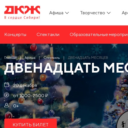
Афиша
Творчество
Ар
Концерты
Спектакли
Образовательные меропри
Главная
Афиша
Спектакль
ДВЕНАДЦАТЬ МЕСЯЦЕВ
ДВЕНАДЦАТЬ МЕ
20 декабря
от 1000-2500 ₽
0+
КУПИТЬ БИЛЕТ