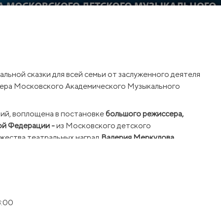
льной сказки для всей семьи от заслуженного деятеля
сера Московского Академического Музыкального
ий, воплощена в постановке
большого режиссера,
ой Федерации -
из Московского детского
жества театральных наград
Валерия Меркулова.
ый лес возникает перед зрителями, как только
героиня — бедная девочка — встречает 12 братьев-
инуту.
8:00
ки, а в судьбе главной героини происходит
асть не помогут совершить чудо, которое возможно