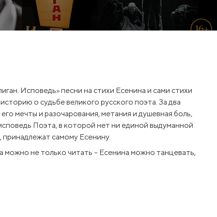
иган. Исповедь» песни на стихи Есенина и сами стихи
историю о судьбе великого русского поэта. За два
 его мечты и разочарования, метания и душевная боль,
 исповедь Поэта, в которой нет ни единой выдуманной
е, принадлежат самому Есенину.
а можно не только читать – Есенина можно танцевать,
 звучат и ударные рок-композиции, и зажигательное
и и жанры искусства объединены, чтобы показать нам,
ывал сам Есенин, и именно таким его чаще всего
н-лирик, ранимый, тонкий, и в то же время бунтарь с