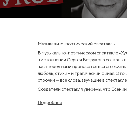
Музыкально-поэтический спектакль
В музыкально-поэтическом спектакле «Хул
в исполнении Сергея Безрукова сотканы в 
часа перед нами пронесется вся его жизнь:
любовь, стихи – и трагический финал. Это
строчки — все слова, звучащие в спектакл
Создатели спектакля уверены, что Есенин
Есенина можно и нужно петь. В спектакле
Подробнее
танго, и лирические баллады. Разные стил
насколько разным был сам Сергей Есенин.
Cергей Безруков: «Хулиган» – так себя наз
представляют. Но ведь существует и Есени