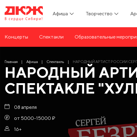
Афиша
Творчество
Ар
Концерты
Спектакли
Образовательные меропри
Главная
Афиша
Спектакль
НАРОДНЫЙ АРТИСТ РОССИИ СЕРГЕ
НАРОДНЫЙ АРТИ
СПЕКТАКЛЕ "ХУЛ
08 апреля
от 5000-15000 ₽
16+