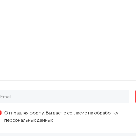
В спектакле участвуют:
В роли Сергея Есенина - Сергей Безруков
Солисты балета
под руководством Анны Гилуновой :
Анна Гилунова
Яна Алякина
Анна Дубинина
Лолия Касаткина
Олег Киблер
Сергей Спирин
Виталий Вишняков
Артем Осинцев
Данила Письменный
Отправляя форму, Вы даёте согласие на обработку
Ансамбль Inter Folk Band
персональных данных
под руководством Максима Федерова:
Владислав Домогацкий (гитара)