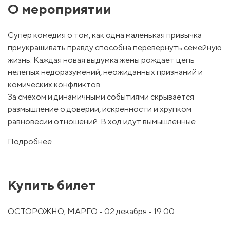
О мероприятии
Супер комедия о том, как одна маленькая привычка
приукрашивать правду способна перевернуть семейную
жизнь. Каждая новая выдумка жены рождает цепь
нелепых недоразумений, неожиданных признаний и
комических конфликтов.
За смехом и динамичными событиями скрывается
размышление о доверии, искренности и хрупком
равновесии отношений. В ход идут вымышленные
родственники, несуществующие события и абсурдные
Подробнее
оправдания, которые множатся быстрее, чем герои
успевают их запомнить, доводя ситуацию до
комического апогея.
Купить билет
Пьеса полна остроумных диалогов и неожиданных
поворотов, напоминая, что иногда правда скучна, а ложь
— слишком забавна… особенно если это не твоя ложь.
ОСТОРОЖНО, МАРГО • 02 декабря • 19:00
В спектакле участвуют блистательные актеры театра и