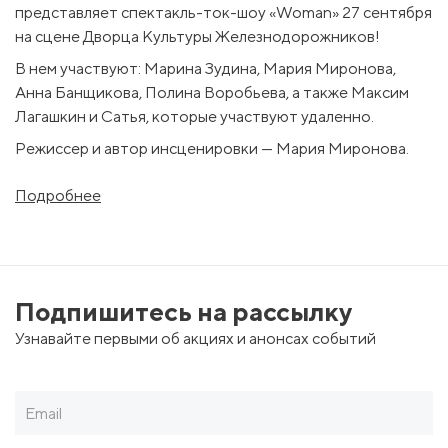
представляет спектакль-ток-шоу «Woman» 27 сентября
на сцене Дворца Культуры Железнодорожников!
В нем участвуют: Марина Зудина, Мария Миронова,
Анна Банщикова, Полина Воробьева, а также Максим
Лагашкин и Сатья, которые участвуют удаленно.
Режиссер и автор инсценировки — Мария Миронова.
Автор инсценировки — Мария Миронова.
Подробнее
Режиссер — Алексей Мартынов.
Художник по костюмам — Сюзанна Барс.
При участии Алексея Мартынова.
Подпишитесь на рассылку
Главные героини — три женщины: экзальтированная
обладательница редкого имени Изольда, воспитанная,
Узнавайте первыми об акциях и анонсах событий
как и пушкинская Татьяна, на романах и классической
музыке; диджей Ксения, переехавшая в Москву из
Сыктывкара в поисках красивой жизни; а также
известный блогер и семейный психолог Анна.